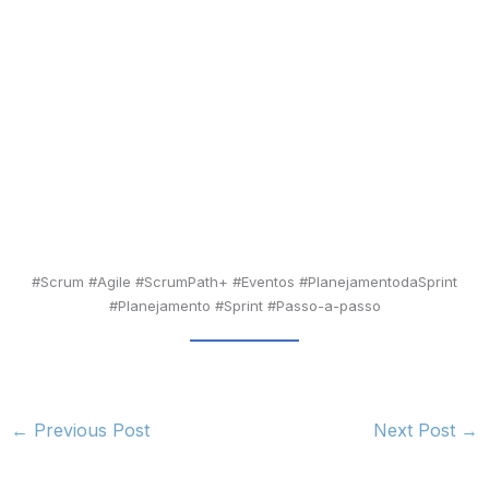
#Scrum #Agile #ScrumPath+ #Eventos #PlanejamentodaSprint
#Planejamento #Sprint #Passo-a-passo
←
Previous Post
Next Post
→