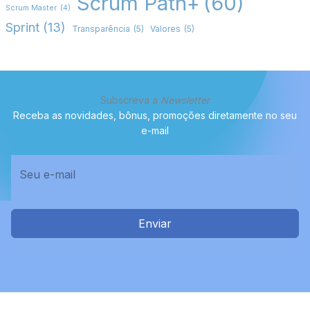
Scrum Path+
(60)
Scrum Master
(4)
Sprint
(13)
Transparência
(5)
Valores
(5)
Subscreva a
Newsletter
Receba as novidades, bônus, promoções diretamente no seu
e-mail
Enviar