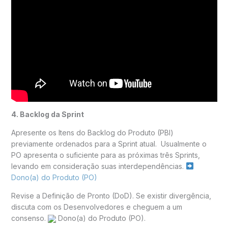
4. Backlog da Sprint
Apresente os Itens do Backlog do Produto (PBI)
previamente ordenados para a Sprint atual. Usualmente o
PO apresenta o suficiente para as próximas três Sprints,
levando em consideração suas interdependências.
Dono(a) do Produto (PO)
Revise a Definição de Pronto (DoD). Se existir divergência,
discuta com os Desenvolvedores e cheguem a um
consenso.
Dono(a) do Produto (PO).