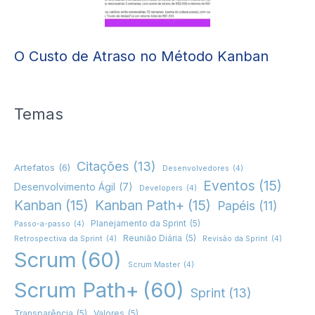
O Custo de Atraso no Método Kanban
Temas
Citações
(13)
Artefatos
(6)
Desenvolvedores
(4)
Eventos
(15)
Desenvolvimento Ágil
(7)
Developers
(4)
Kanban
(15)
Kanban Path+
(15)
Papéis
(11)
Planejamento da Sprint
(5)
Passo-a-passo
(4)
Reunião Diária
(5)
Retrospectiva da Sprint
(4)
Revisão da Sprint
(4)
Scrum
(60)
Scrum Master
(4)
Scrum Path+
(60)
Sprint
(13)
Transparência
(5)
Valores
(5)