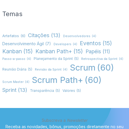
Temas
Citações
(13)
Artefatos
(6)
Desenvolvedores
(4)
Eventos
(15)
Desenvolvimento Ágil
(7)
Developers
(4)
Kanban
(15)
Kanban Path+
(15)
Papéis
(11)
Planejamento da Sprint
(5)
Passo-a-passo
(4)
Retrospectiva da Sprint
(4)
Scrum
(60)
Reunião Diária
(5)
Revisão da Sprint
(4)
Scrum Path+
(60)
Scrum Master
(4)
Sprint
(13)
Transparência
(5)
Valores
(5)
Subscreva a
Newsletter
Receba as novidades, bônus, promoções diretamente no seu