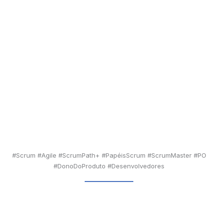
#Scrum #Agile #ScrumPath+ #PapéisScrum #ScrumMaster #PO
#DonoDoProduto #Desenvolvedores