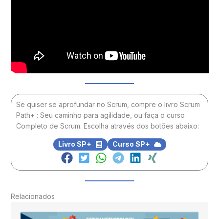
Se quiser se aprofundar no Scrum, compre o livro Scrum
Path+ : Seu caminho para agilidade, ou faça o curso
Completo de Scrum. Escolha através dos botões abaixo:
Livro SP+
Curso SP+
Relacionados