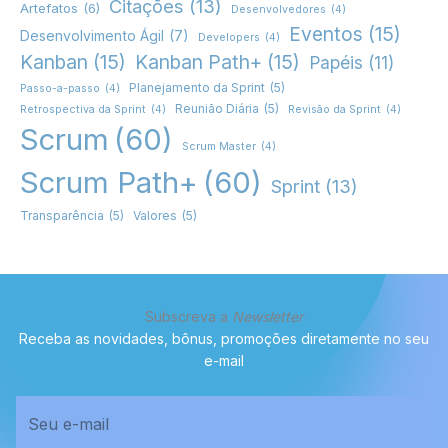
Citações
(13)
Artefatos
(6)
Desenvolvedores
(4)
Eventos
(15)
Desenvolvimento Ágil
(7)
Developers
(4)
Kanban
(15)
Kanban Path+
(15)
Papéis
(11)
Planejamento da Sprint
(5)
Passo-a-passo
(4)
Reunião Diária
(5)
Retrospectiva da Sprint
(4)
Revisão da Sprint
(4)
Scrum
(60)
Scrum Master
(4)
Scrum Path+
(60)
Sprint
(13)
Transparência
(5)
Valores
(5)
Subscreva a
Newsletter
Receba as novidades, bônus, promoções diretamente no seu
e-mail