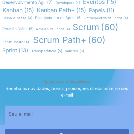
Eventos
(15)
Desenvolvimento Ágil
(7)
Developers
(4)
Kanban
(15)
Kanban Path+
(15)
Papéis
(11)
Planejamento da Sprint
(5)
Passo-a-passo
(4)
Retrospectiva da Sprint
(4)
Scrum
(60)
Reunião Diária
(5)
Revisão da Sprint
(4)
Scrum Path+
(60)
Scrum Master
(4)
Sprint
(13)
Transparência
(5)
Valores
(5)
Subscreva a
Newsletter
Receba as novidades, bônus, promoções diretamente no seu
e-mail