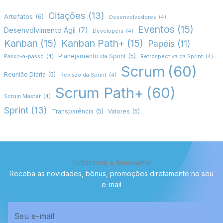
Citações
(13)
Artefatos
(6)
Desenvolvedores
(4)
Eventos
(15)
Desenvolvimento Ágil
(7)
Developers
(4)
Kanban
(15)
Kanban Path+
(15)
Papéis
(11)
Planejamento da Sprint
(5)
Passo-a-passo
(4)
Retrospectiva da Sprint
(4)
Scrum
(60)
Reunião Diária
(5)
Revisão da Sprint
(4)
Scrum Path+
(60)
Scrum Master
(4)
Sprint
(13)
Transparência
(5)
Valores
(5)
Subscreva a
Newsletter
Receba as novidades, bônus, promoções diretamente no seu
e-mail