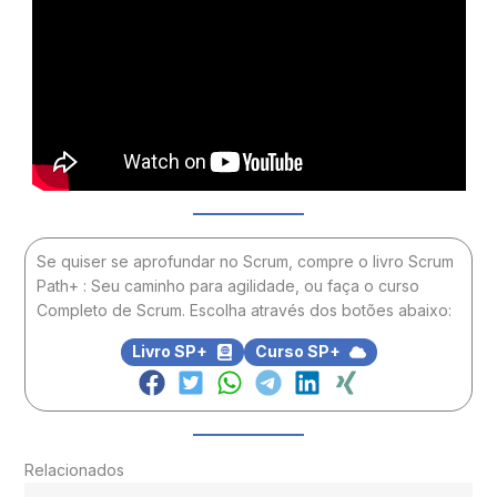
Se quiser se aprofundar no Scrum, compre o livro Scrum
Path+ : Seu caminho para agilidade, ou faça o curso
Completo de Scrum. Escolha através dos botões abaixo:
Livro SP+
Curso SP+
Relacionados