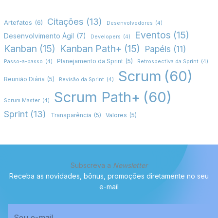
Citações
(13)
Artefatos
(6)
Desenvolvedores
(4)
Eventos
(15)
Desenvolvimento Ágil
(7)
Developers
(4)
Kanban
(15)
Kanban Path+
(15)
Papéis
(11)
Planejamento da Sprint
(5)
Passo-a-passo
(4)
Retrospectiva da Sprint
(4)
Scrum
(60)
Reunião Diária
(5)
Revisão da Sprint
(4)
Scrum Path+
(60)
Scrum Master
(4)
Sprint
(13)
Transparência
(5)
Valores
(5)
Subscreva a
Newsletter
Receba as novidades, bônus, promoções diretamente no seu
e-mail