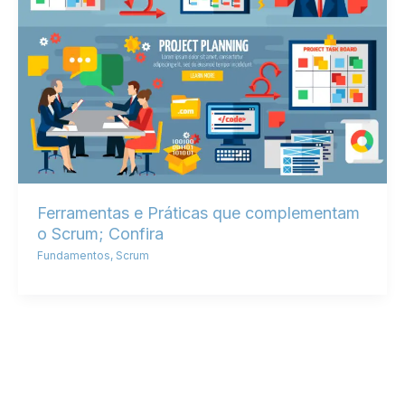
Ferramentas e Práticas que complementam
o Scrum; Confira
Fundamentos
,
Scrum