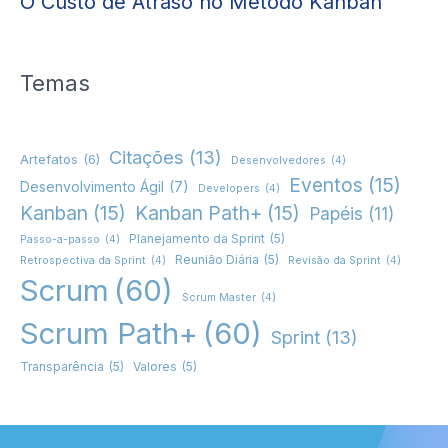
O Custo de Atraso no Método Kanban
Temas
Citações
(13)
Artefatos
(6)
Desenvolvedores
(4)
Eventos
(15)
Desenvolvimento Ágil
(7)
Developers
(4)
Kanban
(15)
Kanban Path+
(15)
Papéis
(11)
Planejamento da Sprint
(5)
Passo-a-passo
(4)
Reunião Diária
(5)
Retrospectiva da Sprint
(4)
Revisão da Sprint
(4)
Scrum
(60)
Scrum Master
(4)
Scrum Path+
(60)
Sprint
(13)
Transparência
(5)
Valores
(5)