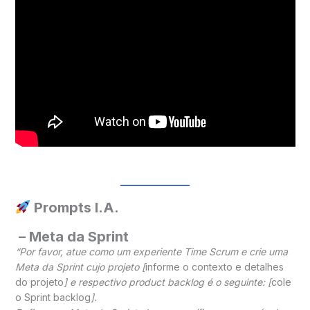
Prompts I.A.
– Meta da Sprint
“Por favor, atue como um experiente Time Scrum e crie uma
Meta da Sprint cujo projeto [
informe o contexto e detalhes
do projeto
] e respectivo product backlog é o seguinte: [
cole
o Sprint backlog
].