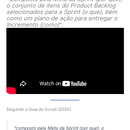
o conjunto de itens do Product Backlog
selecionados para a Sprint (o que), bem
como um plano de ação para entregar o
Incremento (como)
“.
Segundo o Guia do Scrum (2020):
“
composto pela Meta da Sprint (por que), o