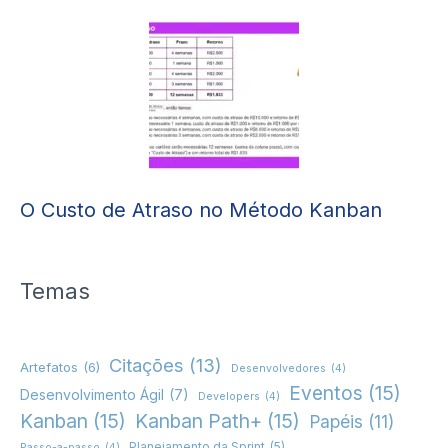
O Custo de Atraso no Método Kanban
Temas
Citações
(13)
Artefatos
(6)
Desenvolvedores
(4)
Eventos
(15)
Desenvolvimento Ágil
(7)
Developers
(4)
Kanban
(15)
Kanban Path+
(15)
Papéis
(11)
Planejamento da Sprint
(5)
Passo-a-passo
(4)